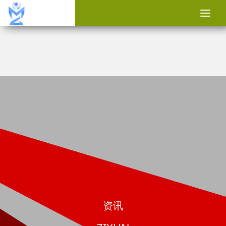
Togg
navi
资讯