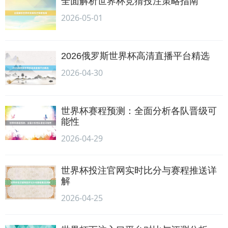
全面解析世界杯竞猜投注策略指南
2026-05-01
2026俄罗斯世界杯高清直播平台精选
2026-04-30
世界杯赛程预测：全面分析各队晋级可
能性
2026-04-29
世界杯投注官网实时比分与赛程推送详
解
2026-04-25