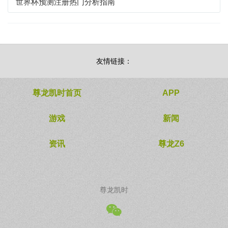
世界杯预测注册热门分析指南
友情链接：
尊龙凯时首页
APP
游戏
新闻
资讯
尊龙Z6
尊龙凯时