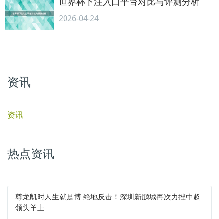
世界杯下注入口平台对比与评测分析
2026-04-24
资讯
资讯
热点资讯
尊龙凯时人生就是博 绝地反击！深圳新鹏城再次力挫中超
领头羊上