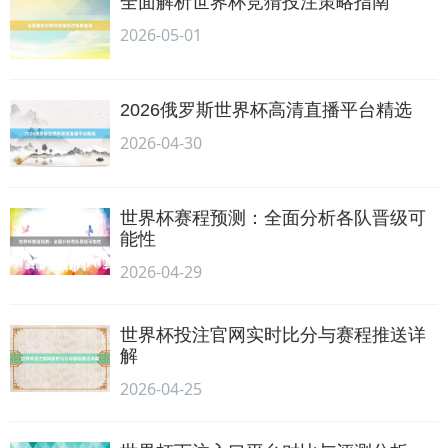
全面解析世界杯竞猜投注策略指南
2026-05-01
2026俄罗斯世界杯高清直播平台精选
2026-04-30
世界杯赛程预测：全面分析各队晋级可
能性
2026-04-29
世界杯投注官网实时比分与赛程推送详
解
2026-04-25