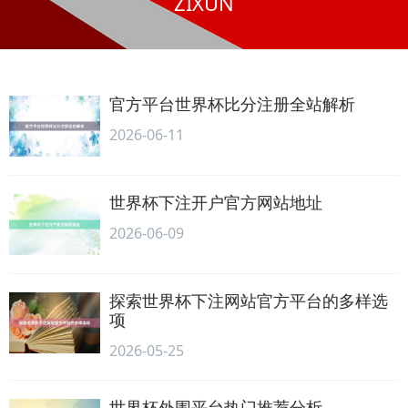
ZIXUN
官方平台世界杯比分注册全站解析
2026-06-11
世界杯下注开户官方网站地址
2026-06-09
探索世界杯下注网站官方平台的多样选
项
2026-05-25