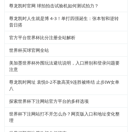
尊龙凯时官网 球拍拍击试验机如何测试拍力？
尊龙凯时人生就是博 4-3！单打四强诞生：张本智和逆转
昔日搭
官方平台世界杯比分注册全站解析
世界杯买球官网全站
美加墨世界杯外围玩法避坑说明，入口辨别和登录问题要
注意
尊龙凯时网址 袁悦0-2不敌高芙9连胜被终结 止步IW女单
八
探索世界杯下注网站官方平台的多样选项
世界杯下注网站打不开怎么办？网页版入口和地址变化整
理