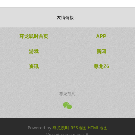
友情链接：
尊龙凯时首页
APP
游戏
新闻
资讯
尊龙Z6
尊龙凯时
Powered by
尊龙凯时
RSS地图
HTML地图