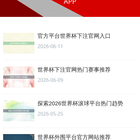
APP
官方平台世界杯下注官网入口
2026-06-11
世界杯下注官网热门赛事推荐
2026-06-09
探索2026世界杯滚球平台热门趋势
2026-05-25
世界杯外围平台官方网站推荐