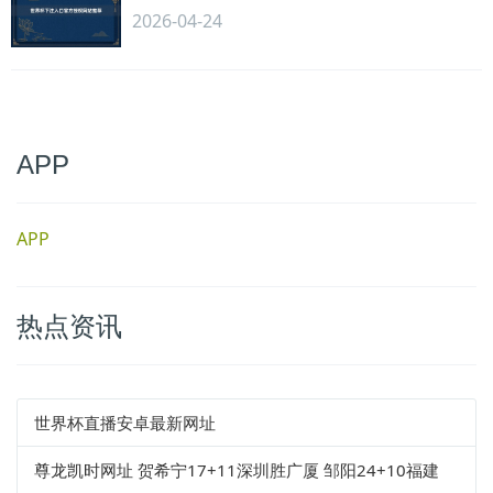
2026-04-24
APP
APP
热点资讯
世界杯直播安卓最新网址
尊龙凯时网址 贺希宁17+11深圳胜广厦 邹阳24+10福建