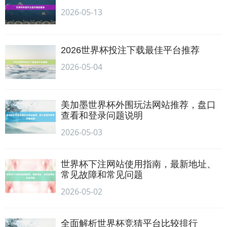
2026-05-13
2026世界杯投注下载最佳平台推荐
2026-05-04
美加墨世界杯外围玩法网站推荐，盘口
查看和登录问题说明
2026-05-03
世界杯下注网站使用指南，最新地址、
常见故障和常见问题
2026-05-02
全面解析世界杯竞猜平台比较排行