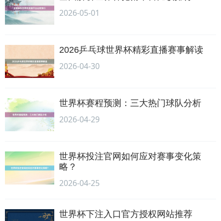
2026-05-01
2026乒乓球世界杯精彩直播赛事解读
2026-04-30
世界杯赛程预测：三大热门球队分析
2026-04-29
世界杯投注官网如何应对赛事变化策
略？
2026-04-25
世界杯下注入口官方授权网站推荐