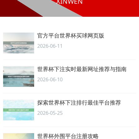
XINWEN
官方平台世界杯买球网页版
2026-06-11
世界杯下注实时最新网址推荐与指南
2026-06-10
探索世界杯下注排行最佳平台推荐
2026-05-25
世界杯外围平台注册攻略