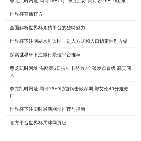
尊龙凯时网址 周琦16+17广东胜江苏 高诗岩26+10山东
世界杯直播官方
全面解析世界杯竞猜平台的独特魅力
世界杯下注网站常见误区，进入方式和入口稳定性别弄错
探索世界杯下注排行最佳平台推荐
尊龙凯时网址 温网第5日拉杜卡努救7个破发点晋级 高芙闯
入1
尊龙凯时网址 周琦15+9助首钢击败深圳 郭艾伦40分难救
广
世界杯下注实时最新网址推荐与指南
官方平台世界杯买球网页版