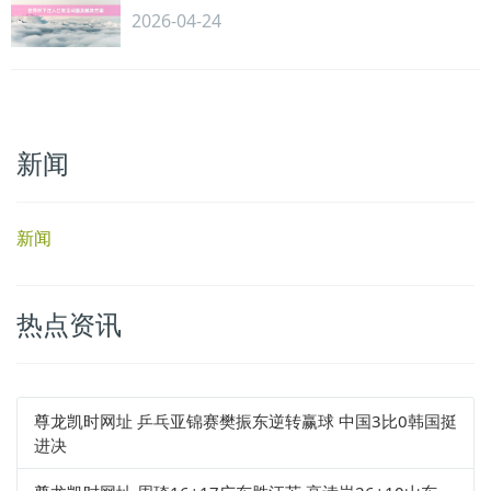
2026-04-24
新闻
新闻
热点资讯
尊龙凯时网址 乒乓亚锦赛樊振东逆转赢球 中国3比0韩国挺
进决