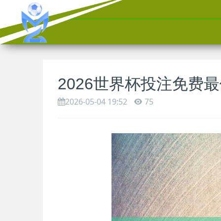
2026世界杯投注免费
2026-05-04 19:52
75