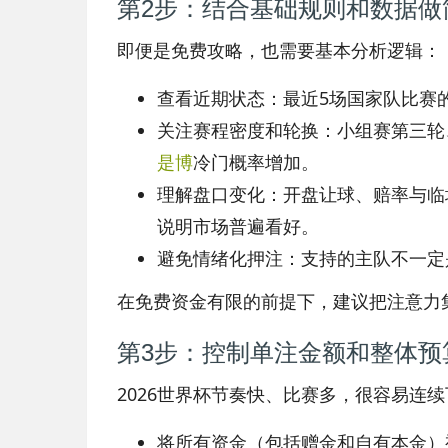
第2步：结合基础规则和数据做
即便是免费攻略，也需要基本分析逻辑：
查看
近期状态
：最近5场国家队比赛
关注
赛程密度和轮换
：小组赛第三轮
是博
冷门概率增加。
理解
盘口变化
：开盘让球、赔率与临
说明市场普遍看好。
避免
情绪化押注
：支持的主队不一定
在免费资金有限的前提下，建议把注意力
第3步：控制单注金额和整体预
2026世界杯节奏快、比赛多，很容易连
将所有资金（包括赠金和自有本金）