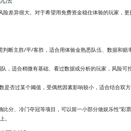
玩法
风险差异很大。对于希望用免费资金稳住体验的玩家，更
需判断主胜/平/客胜，适合用体验金熟悉队伍、数据和赔
弱队，适合稍微有基础、看过数据或分析的玩家，风险可
数是否过某个阈值，受偶然因素影响较小，适合结合双方
确比分、冷门夺冠等项目，可以留一小部分做娱乐性“彩
法上。