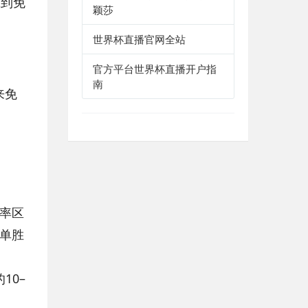
拿到免
颖莎
世界杯直播官网全站
官方平台世界杯直播开户指
南
来免
率区
单胜
10–