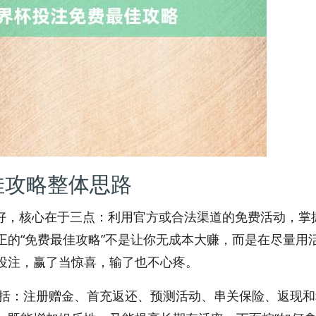
佳攻略整体思路
玩得好，核心在于三点：利用官方或合法渠道的免费活动，掌
正的“免费最佳攻略”不是让你无成本大赚，而是在尽量用
投注
，赢了当惊喜，输了也不心疼。
包括：注册赠金、首充返还、预测活动、串关保险、返现