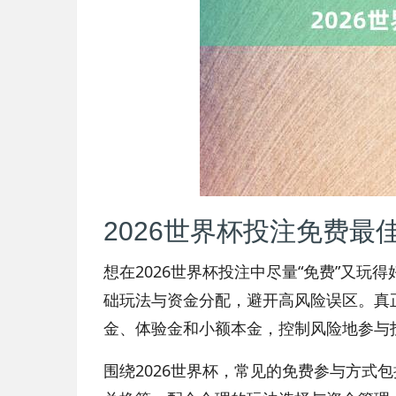
2026世界杯投注免费最
想在2026世界杯投注中尽量“免费”又
础玩法与资金分配，避开高风险误区。
真
金、体验金和小额本金，控制风险地参与
围绕2026世界杯，常见的免费参与方式