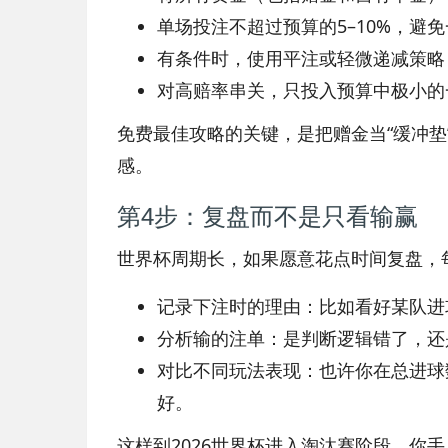
单场投注不超过预算的5–10%，避
有条件时，使用
平注或轻微递减
策略
对高赔率串关，只投入预算中极小的
免费最佳攻略的关键，是把赠金当“缓冲垫
感。
第4步：复盘而不是只看输赢
世界杯周期长，如果愿意花点时间复盘，
记录下注时的理由：比如看好某队进
分析输的注单：是判断逻辑错了，还
对比不同玩法表现：也许你在总进球
好。
这样到2026世界杯进入淘汰赛阶段，你