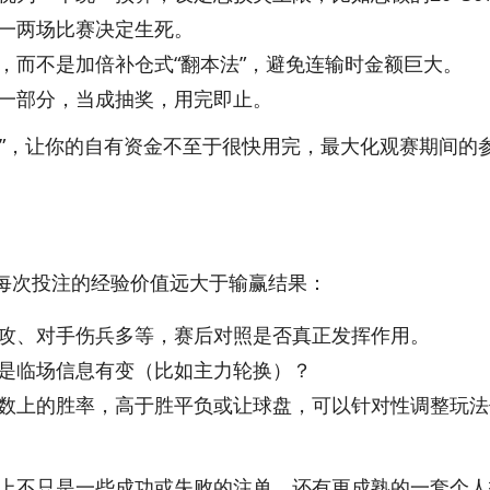
免一两场比赛决定生死。
，而不是加倍补仓式“翻本法”，避免连输时金额巨大。
一部分，当成抽奖，用完即止。
”，让你的自有资金不至于很快用完
，最大化观赛期间的
每次投注的经验价值远大于输赢结果：
攻、对手伤兵多等，赛后对照是否真正发挥作用。
是临场信息有变（比如主力轮换）？
数上的胜率，高于胜平负或让球盘，可以针对性调整玩法
手上不只是一些成功或失败的注单，还有更成熟的一套个